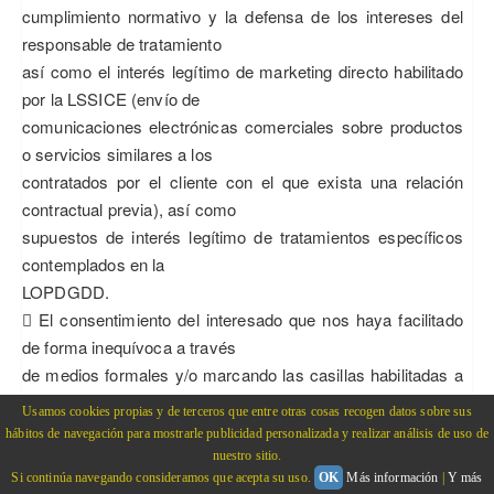
cumplimiento normativo y la defensa de los intereses del
responsable de tratamiento
así como el interés legítimo de marketing directo habilitado
por la LSSICE (envío de
comunicaciones electrónicas comerciales sobre productos
o servicios similares a los
contratados por el cliente con el que exista una relación
contractual previa), así como
supuestos de interés legítimo de tratamientos específicos
contemplados en la
LOPDGDD.
 El consentimiento del interesado que nos haya facilitado
de forma inequívoca a través
de medios formales y/o marcando las casillas habilitadas a
tal efecto en las cláusulas
Usamos cookies propias y de terceros que entre otras cosas recogen datos sobre sus
de protección de datos habilitadas en el documento base
hábitos de navegación para mostrarle publicidad personalizada y realizar análisis de uso de
que haya regulado la relación
nuestro sitio.
Si continúa navegando consideramos que acepta su uso.
OK
Más información
|
Y más
comercial en función del canal de contacto.